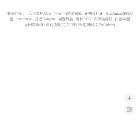
n
友情链接：
风花雪月ACG
(>^ω^<)喵源领域
★初音社★
AKiAnime在线动
漫
LycorisGal
月谣Galgame
初音导航
绮梦ACG
次元猫导航
白鹭学园
返回首页(H) 跳到顶端(T) 跳到底部(B) 随机文章(Ctrl+R)