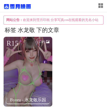
T
o
g
网站公告：
欢迎来到雪月印画 分享写真cos在线观看的无名小站
g
标签 水龙敬 下的文章
l
e
R15
[53P]
n
a
v
i
g
a
t
i
Byoru - 水龙敬乐园
o