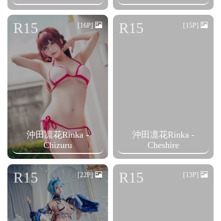
R15
R15
[16P]
[15P]
沖田凛花Rinka -
沖田凛花Rinka -
Chizuru
Cheshire
R15
R15
[22P]
[13P]