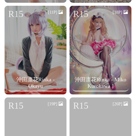
R15
R15
[11P]
[18P]
沖田凛花Rinka -
沖田凛花Rinka - Miko
Okayu
Kurokawa ]
R15
R15
[19P]
[26P]