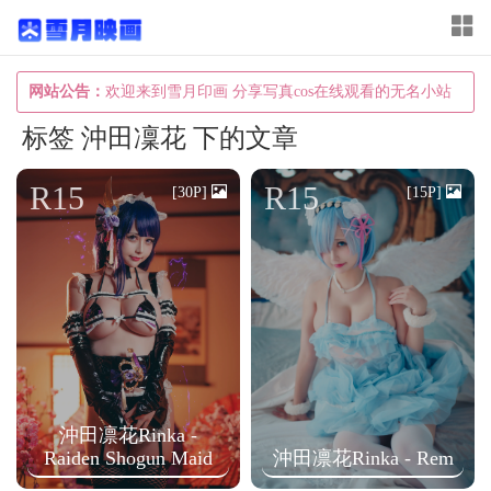
T
o
g
网站公告：
欢迎来到雪月印画 分享写真cos在线观看的无名小站
g
标签 沖田凜花 下的文章
l
e
R15
R15
[30P]
[15P]
n
a
v
i
g
a
t
沖田凛花Rinka -
i
Raiden Shogun Maid
沖田凛花Rinka - Rem
o