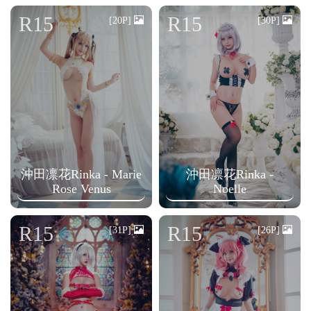
n
R15
R15
[20P]
[30P]
沖田凛花Rinka - Marie
沖田凛花Rinka -
Rose Venus
Noelle
R15
R15
[31P]
[26P]