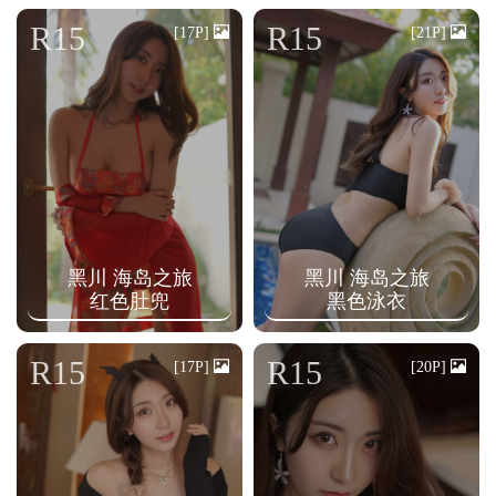
n
R15
R15
[17P]
[21P]
黑川 海岛之旅
黑川 海岛之旅
红色肚兜
黑色泳衣
R15
R15
[17P]
[20P]