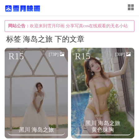
T
o
g
网站公告：
欢迎来到雪月印画 分享写真cos在线观看的无名小站
g
标签 海岛之旅 下的文章
l
e
R15
R15
[73P]
[30P]
n
a
v
i
g
a
t
黑川 海岛之旅
i
黑川 海岛之旅
黄色抹胸
o