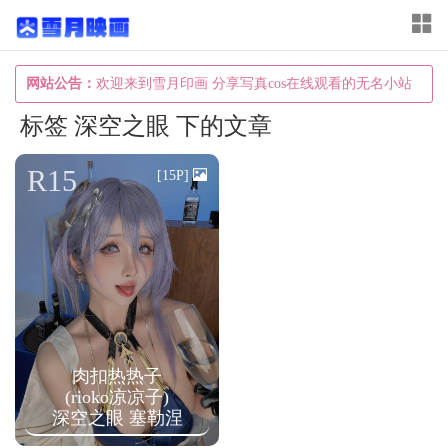
T
o
g
网站公告：
欢迎来到雪月印画 分享写真cos在线观看的无名小站
g
标签 深空之眼 下的文章
l
e
R15
[15P]
n
a
v
i
g
a
肉扣热热子
t
(rioko凉凉子)
i
深空之眼 塞勒涅
o