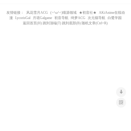
n
友情链接：
风花雪月ACG
(>^ω^<)喵源领域
★初音社★
AKiAnime在线动
漫
LycorisGal
月谣Galgame
初音导航
绮梦ACG
次元猫导航
白鹭学园
返回首页(H) 跳到顶端(T) 跳到底部(B) 随机文章(Ctrl+R)