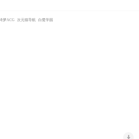
绮梦ACG
次元猫导航
白鹭学园