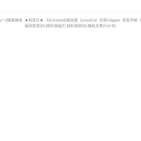
^ω^<)喵源领域
★初音社★
AKiAnime在线动漫
LycorisGal
月谣Galgame
初音导航
返回首页(H) 跳到顶端(T) 跳到底部(B) 随机文章(Ctrl+R)