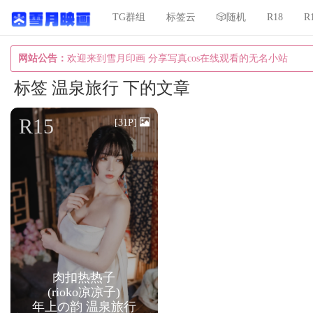
TG群组
标签云
🎲随机
R18
R
网站公告：
欢迎来到雪月印画 分享写真cos在线观看的无名小站
标签 温泉旅行 下的文章
R15
[31P]
肉扣热热子
(rioko凉凉子)
年上の韵 温泉旅行