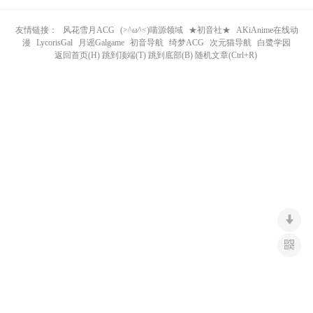
n
友情链接：
风花雪月ACG
(>^ω^<)喵源领域
★初音社★
AKiAnime在线动
漫
LycorisGal
月谣Galgame
初音导航
绮梦ACG
次元猫导航
白鹭学园
返回首页(H) 跳到顶端(T) 跳到底部(B) 随机文章(Ctrl+R)