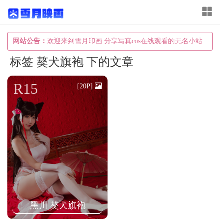
T
o
g
网站公告：
欢迎来到雪月印画 分享写真cos在线观看的无名小站
g
标签 獒犬旗袍 下的文章
l
e
R15
[20P]
n
a
v
i
g
a
t
i
黑川 獒犬旗袍
o