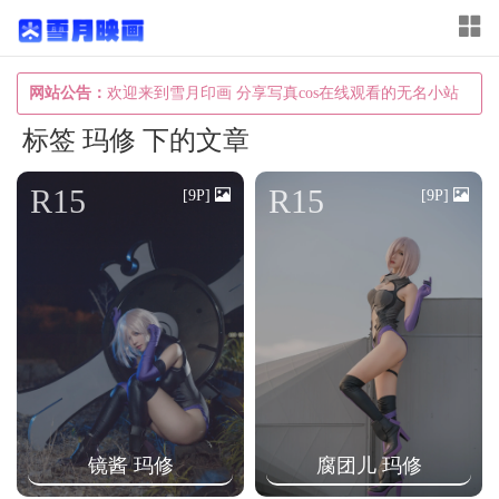
T
o
g
网站公告：
欢迎来到雪月印画 分享写真cos在线观看的无名小站
g
标签 玛修 下的文章
l
e
R15
R15
[9P]
[9P]
n
a
v
i
g
a
t
i
镜酱 玛修
腐团儿 玛修
o