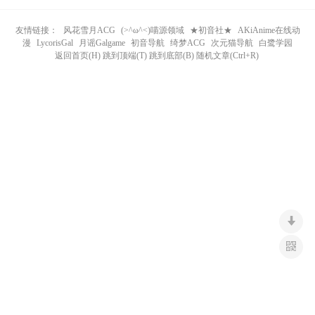
n
友情链接：
风花雪月ACG
(>^ω^<)喵源领域
★初音社★
AKiAnime在线动
漫
LycorisGal
月谣Galgame
初音导航
绮梦ACG
次元猫导航
白鹭学园
返回首页(H) 跳到顶端(T) 跳到底部(B) 随机文章(Ctrl+R)