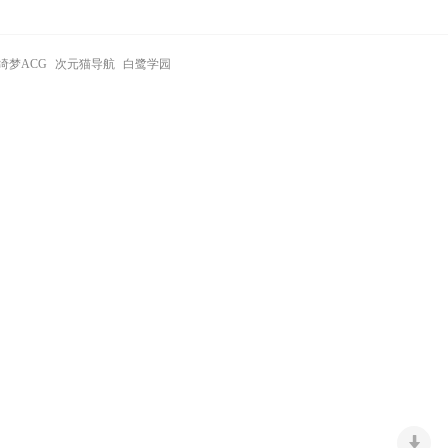
绮梦ACG
次元猫导航
白鹭学园