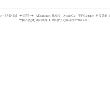
^ω^<)喵源领域
★初音社★
AKiAnime在线动漫
LycorisGal
月谣Galgame
初音导航
返回首页(H) 跳到顶端(T) 跳到底部(B) 随机文章(Ctrl+R)