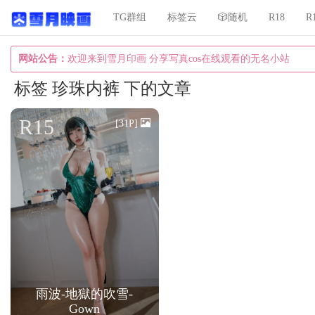
TG群组
标签云
🎲随机
R18
R
网站公告：
欢迎来到雪月印画 分享写真cos在线观看的无名小站
标签 珍珠内裤 下的文章
R15
[31P]
雨波-地獄的吹雪-
Gown