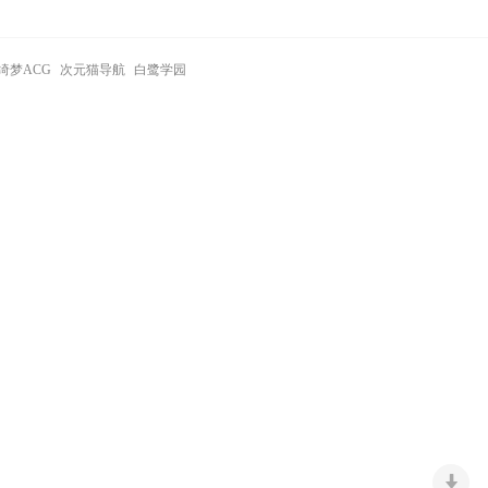
绮梦ACG
次元猫导航
白鹭学园