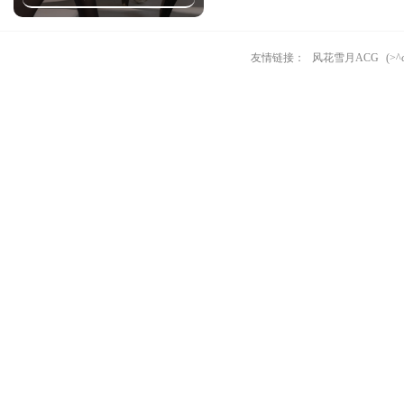
友情链接：
风花雪月ACG
(>