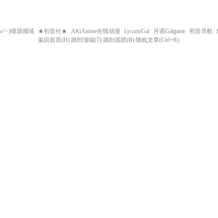
^ω^<)喵源领域
★初音社★
AKiAnime在线动漫
LycorisGal
月谣Galgame
初音导航
返回首页(H) 跳到顶端(T) 跳到底部(B) 随机文章(Ctrl+R)