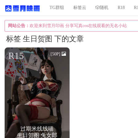
TG群组
标签云
🎲随机
R18
R
网站公告：
欢迎来到雪月印画 分享写真cos在线观看的无名小站
标签 生日贺图 下的文章
R15
[50P]
过期米线线喵
生日贺图 兔女郎