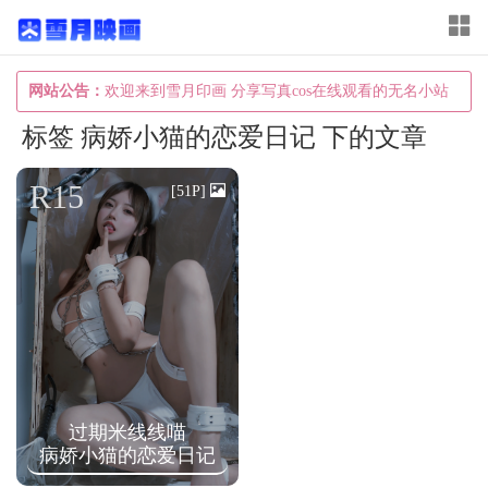
T
o
g
网站公告：
欢迎来到雪月印画 分享写真cos在线观看的无名小站
g
标签 病娇小猫的恋爱日记 下的文章
l
e
R15
[51P]
n
a
v
i
g
a
t
过期米线线喵
i
病娇小猫的恋爱日记
o