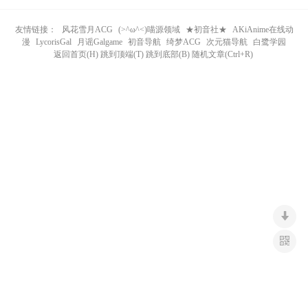
n
友情链接：
风花雪月ACG
(>^ω^<)喵源领域
★初音社★
AKiAnime在线动
漫
LycorisGal
月谣Galgame
初音导航
绮梦ACG
次元猫导航
白鹭学园
返回首页(H) 跳到顶端(T) 跳到底部(B) 随机文章(Ctrl+R)