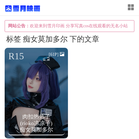
T
o
g
网站公告：
欢迎来到雪月印画 分享写真cos在线观看的无名小站
g
标签 痴女莫加多尔 下的文章
l
e
R15
[61P]
n
a
v
i
g
a
肉扣热热子
t
(rioko凉凉子)
i
痴女莫加多尔
o