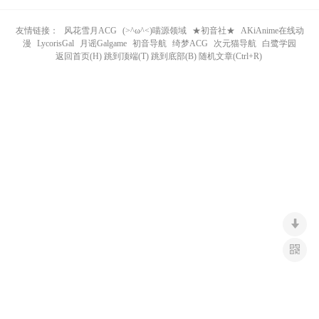
n
友情链接：
风花雪月ACG
(>^ω^<)喵源领域
★初音社★
AKiAnime在线动
漫
LycorisGal
月谣Galgame
初音导航
绮梦ACG
次元猫导航
白鹭学园
返回首页(H) 跳到顶端(T) 跳到底部(B) 随机文章(Ctrl+R)