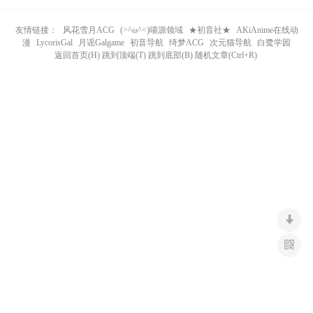
n
友情链接：
风花雪月ACG
(>^ω^<)喵源领域
★初音社★
AKiAnime在线动
漫
LycorisGal
月谣Galgame
初音导航
绮梦ACG
次元猫导航
白鹭学园
返回首页(H) 跳到顶端(T) 跳到底部(B) 随机文章(Ctrl+R)