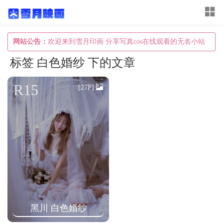
T
o
g
网站公告：
欢迎来到雪月印画 分享写真cos在线观看的无名小站
g
标签 白色婚纱 下的文章
l
e
R15
[27P]
n
a
v
i
g
a
t
i
黑川 白色婚纱
o