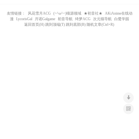
n
友情链接：
风花雪月ACG
(>^ω^<)喵源领域
★初音社★
AKiAnime在线动
漫
LycorisGal
月谣Galgame
初音导航
绮梦ACG
次元猫导航
白鹭学园
返回首页(H) 跳到顶端(T) 跳到底部(B) 随机文章(Ctrl+R)