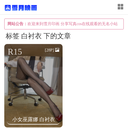
T
o
g
网站公告：
欢迎来到雪月印画 分享写真cos在线观看的无名小站
g
标签 白衬衣 下的文章
l
e
R15
[28P]
n
a
v
i
g
a
t
i
小女巫露娜 白衬衣
o