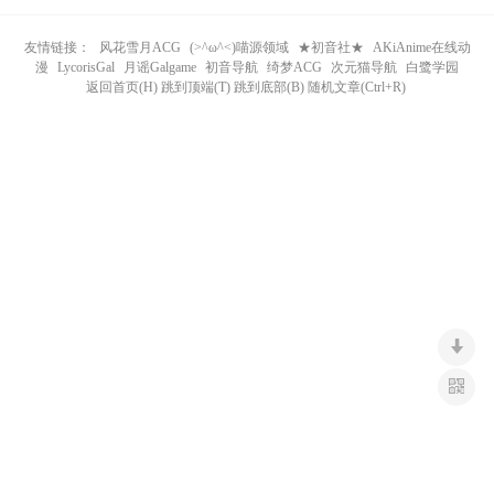
n
友情链接：
风花雪月ACG
(>^ω^<)喵源领域
★初音社★
AKiAnime在线动
漫
LycorisGal
月谣Galgame
初音导航
绮梦ACG
次元猫导航
白鹭学园
返回首页(H) 跳到顶端(T) 跳到底部(B) 随机文章(Ctrl+R)