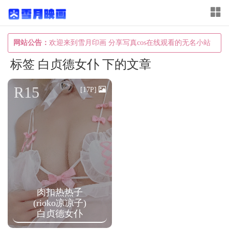
T
o
g
网站公告：
欢迎来到雪月印画 分享写真cos在线观看的无名小站
g
标签 白贞德女仆 下的文章
l
e
R15
[17P]
n
a
v
i
g
a
肉扣热热子
t
(rioko凉凉子)
i
白贞德女仆
o