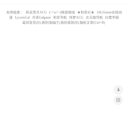
n
友情链接：
风花雪月ACG
(>^ω^<)喵源领域
★初音社★
AKiAnime在线动
漫
LycorisGal
月谣Galgame
初音导航
绮梦ACG
次元猫导航
白鹭学园
返回首页(H) 跳到顶端(T) 跳到底部(B) 随机文章(Ctrl+R)