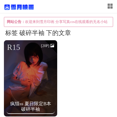
T
o
g
网站公告：
欢迎来到雪月印画 分享写真cos在线观看的无名小站
g
标签 破碎半袖 下的文章
l
e
R15
[20P]
n
a
v
i
g
a
t
疯猫ss 夏日限定B本
i
破碎半袖
o