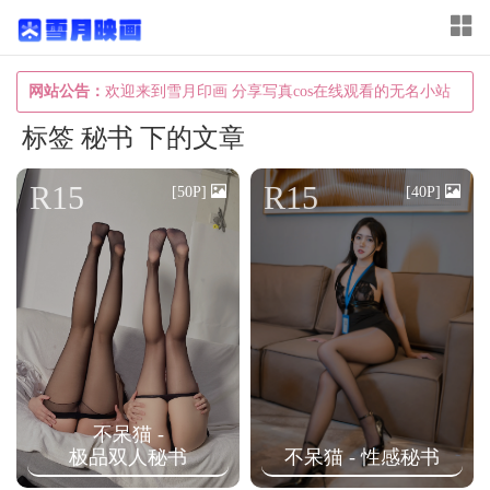
T
o
g
网站公告：
欢迎来到雪月印画 分享写真cos在线观看的无名小站
g
标签 秘书 下的文章
l
e
R15
R15
[50P]
[40P]
n
a
v
i
g
a
t
不呆猫 -
i
极品双人秘书
不呆猫 - 性感秘书
o