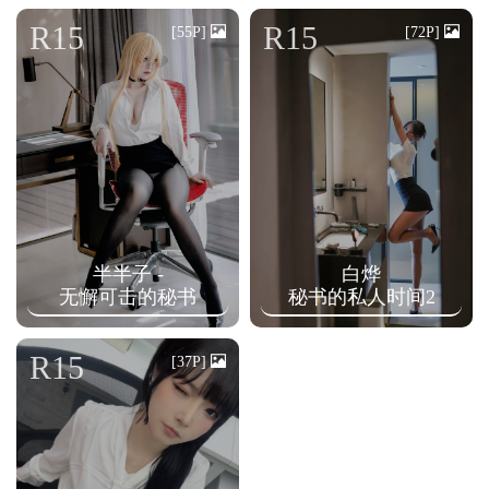
n
R15
R15
[55P]
[72P]
半半子 -
白烨
无懈可击的秘书
秘书的私人时间2
R15
[37P]