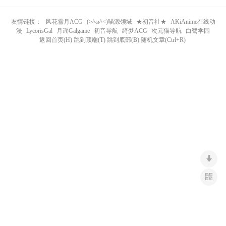
n
友情链接：
风花雪月ACG
(>^ω^<)喵源领域
★初音社★
AKiAnime在线动
漫
LycorisGal
月谣Galgame
初音导航
绮梦ACG
次元猫导航
白鹭学园
返回首页(H) 跳到顶端(T) 跳到底部(B) 随机文章(Ctrl+R)