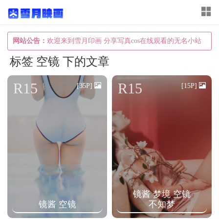
T
o
g
网站公告：
欢迎来到雪月印画 分享写真cos在线观看的无名小站
g
标签 空镜 下的文章
l
e
R15
R15
[35P]
[15P]
n
a
v
i
g
a
t
镜酱 梦境 空镜
i
镜酱 空镜
不知梦
o