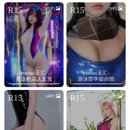
n
R15
R15
[101P]
[30P]
yuuhui玉汇-
yuuhui玉汇-
竞泳机器人女友
游泳部学姐自拍
R15
R15
[40P]
[40P]