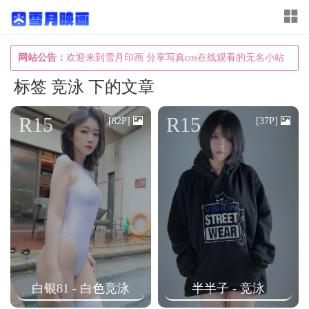
T
o
g
网站公告：
欢迎来到雪月印画 分享写真cos在线观看的无名小站
g
标签 竞泳 下的文章
l
e
R15
R15
[82P]
[37P]
n
a
v
i
g
a
t
i
白银81 - 白色竞泳
半半子 - 竞泳
o