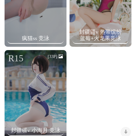
封疆疆v 热带缤纷
疯猫ss 竞泳
蓝莓+火龙果竞泳
R15
[33P]
封疆疆v 小海月 竞泳