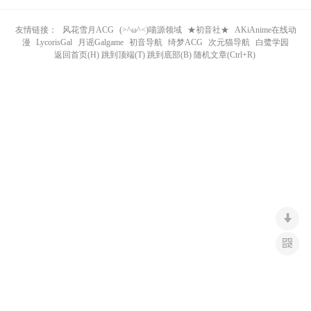
n
友情链接：
风花雪月ACG
(>^ω^<)喵源领域
★初音社★
AKiAnime在线动
漫
LycorisGal
月谣Galgame
初音导航
绮梦ACG
次元猫导航
白鹭学园
返回首页(H) 跳到顶端(T) 跳到底部(B) 随机文章(Ctrl+R)