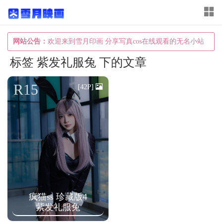
T
o
g
网站公告：
欢迎来到雪月印画 分享写真cos在线观看的无名小站
g
标签 紫发礼服兔 下的文章
l
e
R15
[42P]
n
a
v
i
g
a
t
疯猫ss 珍藏版4
i
紫发礼服兔
o