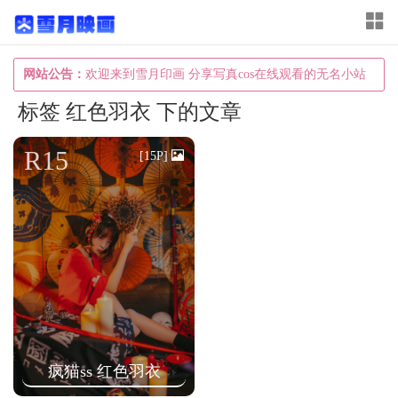
T
o
g
网站公告：
欢迎来到雪月印画 分享写真cos在线观看的无名小站
g
标签 红色羽衣 下的文章
l
e
R15
[15P]
n
a
v
i
g
a
t
i
疯猫ss 红色羽衣
o