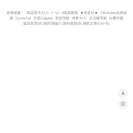
n
友情链接：
风花雪月ACG
(>^ω^<)喵源领域
★初音社★
AKiAnime在线动
漫
LycorisGal
月谣Galgame
初音导航
绮梦ACG
次元猫导航
白鹭学园
返回首页(H) 跳到顶端(T) 跳到底部(B) 随机文章(Ctrl+R)