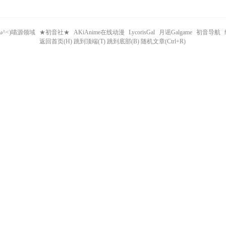
^ω^<)喵源领域
★初音社★
AKiAnime在线动漫
LycorisGal
月谣Galgame
初音导航
返回首页(H) 跳到顶端(T) 跳到底部(B) 随机文章(Ctrl+R)