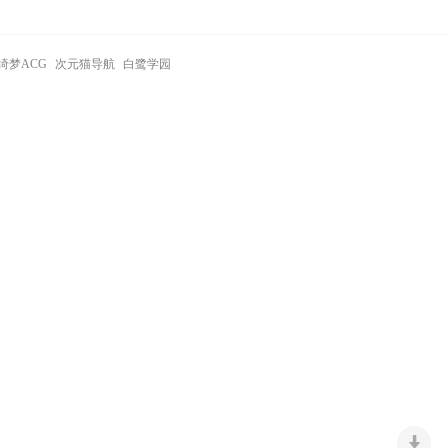
绮梦ACG
次元猫导航
白鹭学园