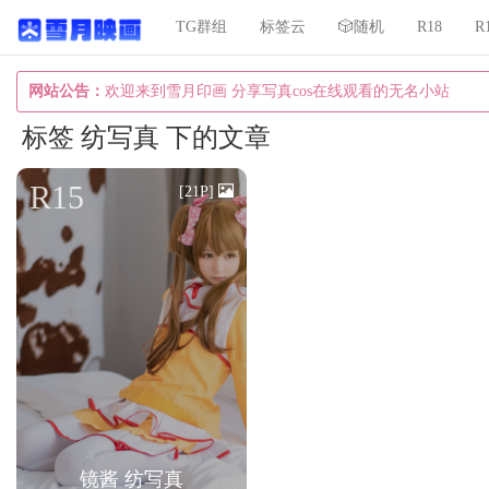
TG群组
标签云
🎲随机
R18
R
网站公告：
欢迎来到雪月印画 分享写真cos在线观看的无名小站
标签 纺写真 下的文章
R15
[21P]
镜酱 纺写真