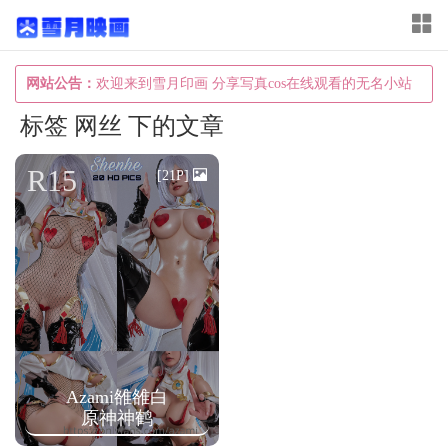
T
o
g
网站公告：
欢迎来到雪月印画 分享写真cos在线观看的无名小站
g
标签 网丝 下的文章
l
e
R15
[21P]
n
a
v
i
g
a
t
Azami雒雒白
i
原神神鹤
o