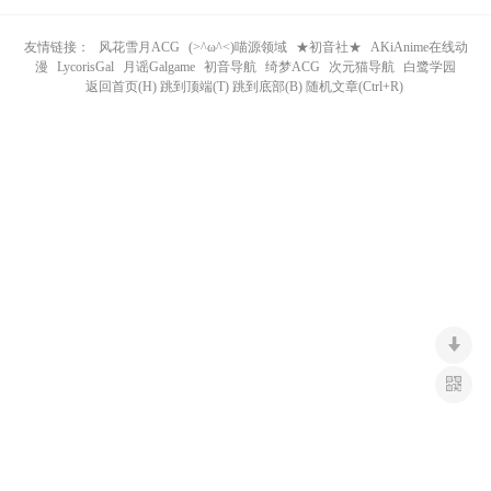
n
友情链接：
风花雪月ACG
(>^ω^<)喵源领域
★初音社★
AKiAnime在线动
漫
LycorisGal
月谣Galgame
初音导航
绮梦ACG
次元猫导航
白鹭学园
返回首页(H) 跳到顶端(T) 跳到底部(B) 随机文章(Ctrl+R)