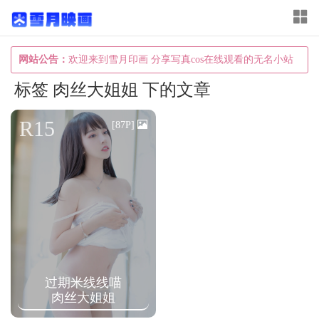
T
o
g
网站公告：
欢迎来到雪月印画 分享写真cos在线观看的无名小站
g
标签 肉丝大姐姐 下的文章
l
e
R15
[87P]
n
a
v
i
g
a
t
过期米线线喵
i
肉丝大姐姐
o