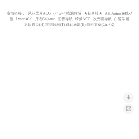
n
友情链接：
风花雪月ACG
(>^ω^<)喵源领域
★初音社★
AKiAnime在线动
漫
LycorisGal
月谣Galgame
初音导航
绮梦ACG
次元猫导航
白鹭学园
返回首页(H) 跳到顶端(T) 跳到底部(B) 随机文章(Ctrl+R)