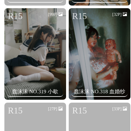
R15
R15
[99P]
[32P]
蠢沫沫 NO.319 小歇
蠢沫沫 NO.318 血婚纱
R15
R15
[27P]
[33P]