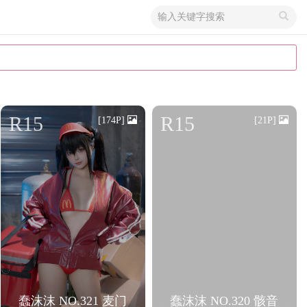
搜
索
关
键
字
R15
R15
[174P]
[21P]
蠢沫沫 NO.321 麦门
蠢沫沫 NO.320 骸音