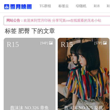
TG群组
标签云
🎲随机
R18
R
网站公告：
欢迎来到雪月印画 分享写真cos在线观看的无名小站
标签 肥臀 下的文章
R15
R15
[94P]
[57P]
蠢沫沫 NO.326 章鱼
蠢沫沫 NO.325 凝视