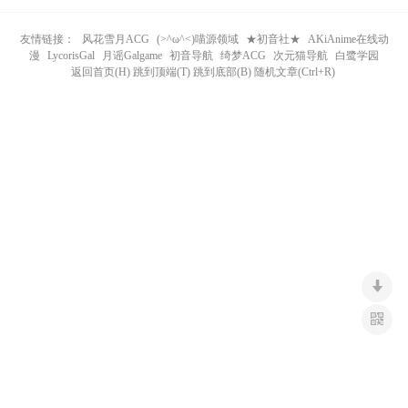
n
友情链接：
风花雪月ACG
(>^ω^<)喵源领域
★初音社★
AKiAnime在线动
漫
LycorisGal
月谣Galgame
初音导航
绮梦ACG
次元猫导航
白鹭学园
返回首页(H) 跳到顶端(T) 跳到底部(B) 随机文章(Ctrl+R)