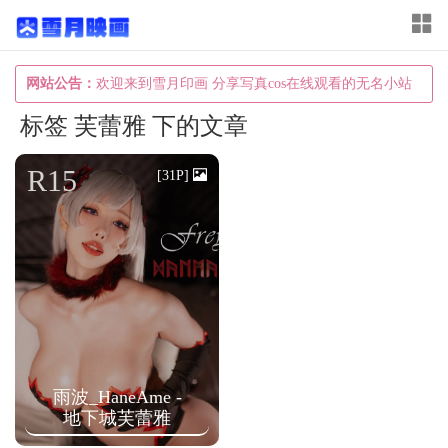
T
o
g
网站公告：
欢迎来到雪月印画 分享写真cos在线观看的无名小站
g
标签 芙蕾雅 下的文章
l
e
R15
[31P]
n
a
v
i
g
a
t
雨波_HaneAme -
i
地下城芙蕾雅
o