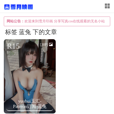
T
o
g
网站公告：
欢迎来到雪月印画 分享写真cos在线观看的无名小站
g
标签 蓝兔 下的文章
l
e
R15
[38P]
n
a
v
i
g
a
t
yuuhui玉汇-
i
Patreon订阅 蓝兔
o