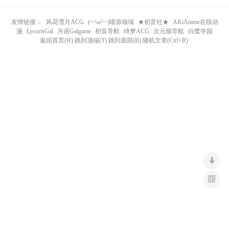
n
友情链接：
风花雪月ACG
(>^ω^<)喵源领域
★初音社★
AKiAnime在线动
漫
LycorisGal
月谣Galgame
初音导航
绮梦ACG
次元猫导航
白鹭学园
返回首页(H) 跳到顶端(T) 跳到底部(B) 随机文章(Ctrl+R)