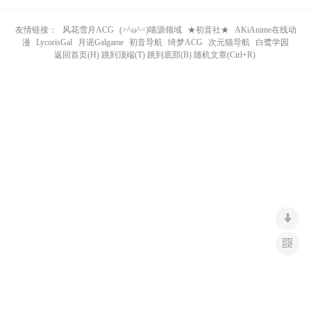
n
友情链接：
风花雪月ACG
(>^ω^<)喵源领域
★初音社★
AKiAnime在线动
漫
LycorisGal
月谣Galgame
初音导航
绮梦ACG
次元猫导航
白鹭学园
返回首页(H) 跳到顶端(T) 跳到底部(B) 随机文章(Ctrl+R)