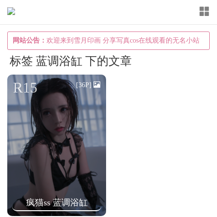
T
o
g
网站公告：
欢迎来到雪月印画 分享写真cos在线观看的无名小站
g
标签 蓝调浴缸 下的文章
l
e
R15
[36P]
n
a
v
i
g
a
t
i
疯猫ss 蓝调浴缸
o