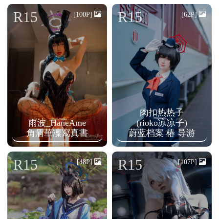
n
R15
R15
[100P]
[62P]
肉扣热热子
雨波_HaneAme
(rioko凉凉子)
角盾華凜寫真書
蔚蓝档案 椿 导游
R15
R15
[48P]
[107P]