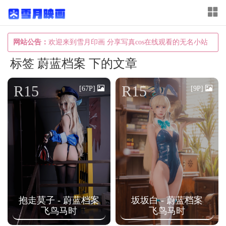
T
o
g
网站公告：
欢迎来到雪月印画 分享写真cos在线观看的无名小站
g
标签 蔚蓝档案 下的文章
l
e
R15
R15
[67P]
[9P]
n
a
v
i
g
a
t
抱走莫子 - 蔚蓝档案
坂坂白 - 蔚蓝档案
i
飞鸟马时
飞鸟马时
o