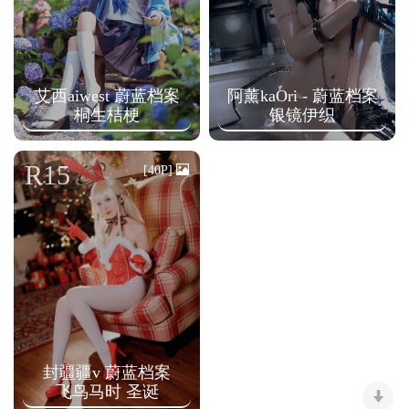
艾西aiwest 蔚蓝档案
阿薰kaOri - 蔚蓝档案
桐生桔梗
银镜伊织
R15
[40P]
封疆疆v 蔚蓝档案
飞鸟马时 圣诞