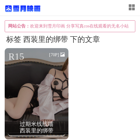
T
o
g
网站公告：
欢迎来到雪月印画 分享写真cos在线观看的无名小站
g
标签 西装里的绑带 下的文章
l
e
R15
[70P]
n
a
v
i
g
a
t
过期米线线喵
i
西装里的绑带
o