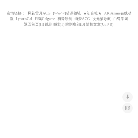
n
友情链接：
风花雪月ACG
(>^ω^<)喵源领域
★初音社★
AKiAnime在线动
漫
LycorisGal
月谣Galgame
初音导航
绮梦ACG
次元猫导航
白鹭学园
返回首页(H) 跳到顶端(T) 跳到底部(B) 随机文章(Ctrl+R)