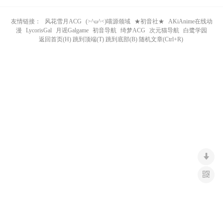
n
友情链接：
风花雪月ACG
(>^ω^<)喵源领域
★初音社★
AKiAnime在线动
漫
LycorisGal
月谣Galgame
初音导航
绮梦ACG
次元猫导航
白鹭学园
返回首页(H) 跳到顶端(T) 跳到底部(B) 随机文章(Ctrl+R)