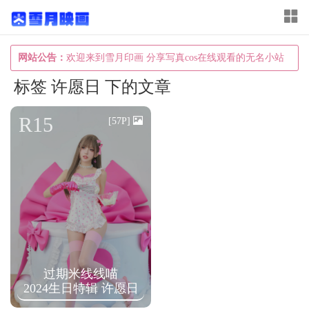
T
o
g
网站公告：
欢迎来到雪月印画 分享写真cos在线观看的无名小站
g
标签 许愿日 下的文章
l
e
R15
[57P]
n
a
v
i
g
a
t
过期米线线喵
i
2024生日特辑 许愿日
o