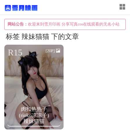
T
o
g
网站公告：
欢迎来到雪月印画 分享写真cos在线观看的无名小站
g
标签 辣妹猫猫 下的文章
l
e
R15
[20P]
n
a
v
i
g
a
肉扣热热子
t
(rioko凉凉子)
i
辣妹猫猫
o