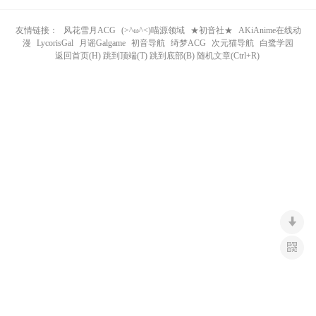
n
友情链接：
风花雪月ACG
(>^ω^<)喵源领域
★初音社★
AKiAnime在线动
漫
LycorisGal
月谣Galgame
初音导航
绮梦ACG
次元猫导航
白鹭学园
返回首页(H) 跳到顶端(T) 跳到底部(B) 随机文章(Ctrl+R)