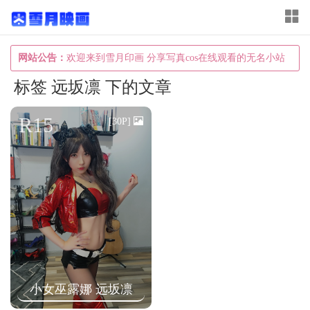
T
o
g
网站公告：
欢迎来到雪月印画 分享写真cos在线观看的无名小站
g
标签 远坂凛 下的文章
l
e
R15
[30P]
n
a
v
i
g
a
t
i
小女巫露娜 远坂凛
o