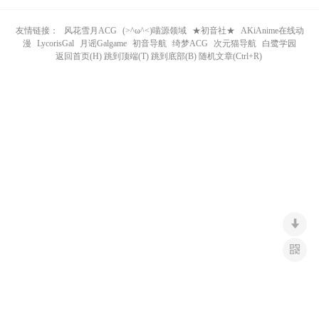
n
友情链接：
风花雪月ACG
(>^ω^<)喵源领域
★初音社★
AKiAnime在线动
漫
LycorisGal
月谣Galgame
初音导航
绮梦ACG
次元猫导航
白鹭学园
返回首页(H) 跳到顶端(T) 跳到底部(B) 随机文章(Ctrl+R)