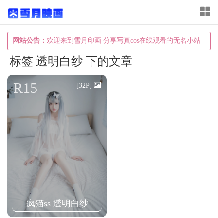
T
o
g
网站公告：
欢迎来到雪月印画 分享写真cos在线观看的无名小站
g
标签 透明白纱 下的文章
l
e
R15
[32P]
n
a
v
i
g
a
t
i
疯猫ss 透明白纱
o