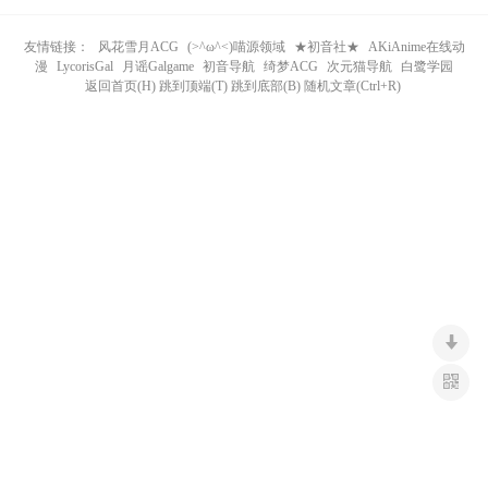
n
友情链接：
风花雪月ACG
(>^ω^<)喵源领域
★初音社★
AKiAnime在线动
漫
LycorisGal
月谣Galgame
初音导航
绮梦ACG
次元猫导航
白鹭学园
返回首页(H) 跳到顶端(T) 跳到底部(B) 随机文章(Ctrl+R)