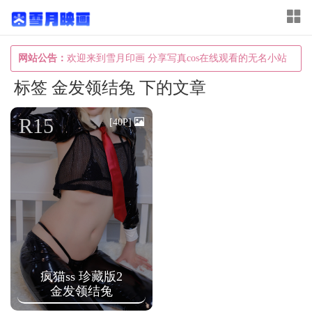
T
o
g
网站公告：
欢迎来到雪月印画 分享写真cos在线观看的无名小站
g
标签 金发领结兔 下的文章
l
e
R15
[40P]
n
a
v
i
g
a
t
疯猫ss 珍藏版2
i
金发领结兔
o