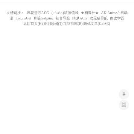
n
友情链接：
风花雪月ACG
(>^ω^<)喵源领域
★初音社★
AKiAnime在线动
漫
LycorisGal
月谣Galgame
初音导航
绮梦ACG
次元猫导航
白鹭学园
返回首页(H) 跳到顶端(T) 跳到底部(B) 随机文章(Ctrl+R)