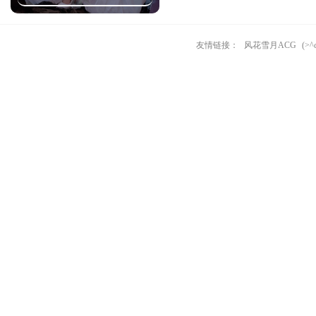
友情链接：
风花雪月ACG
(>