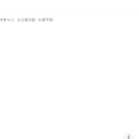
绮梦ACG
次元猫导航
白鹭学园