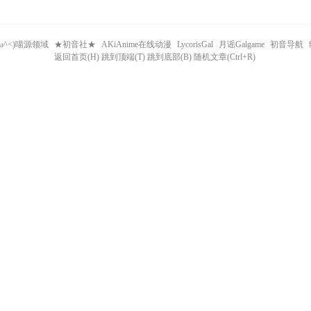
^ω^<)喵源领域
★初音社★
AKiAnime在线动漫
LycorisGal
月谣Galgame
初音导航
返回首页(H) 跳到顶端(T) 跳到底部(B) 随机文章(Ctrl+R)