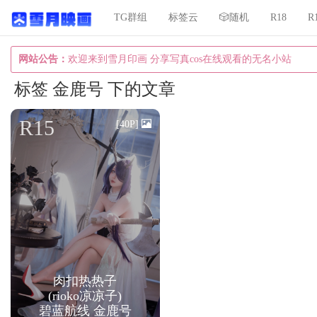
TG群组
标签云
🎲随机
R18
R
网站公告：
欢迎来到雪月印画 分享写真cos在线观看的无名小站
标签 金鹿号 下的文章
R15
[40P]
肉扣热热子
(rioko凉凉子)
碧蓝航线 金鹿号