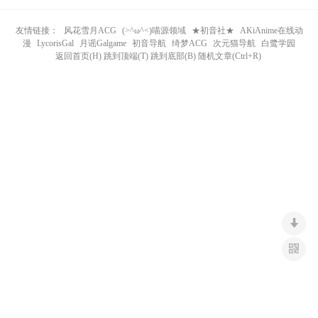
n
友情链接：
风花雪月ACG
(>^ω^<)喵源领域
★初音社★
AKiAnime在线动
漫
LycorisGal
月谣Galgame
初音导航
绮梦ACG
次元猫导航
白鹭学园
返回首页(H) 跳到顶端(T) 跳到底部(B) 随机文章(Ctrl+R)