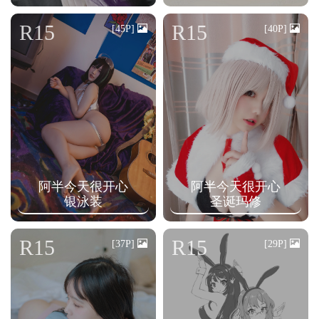
R15
R15
[45P]
[40P]
阿半今天很开心
阿半今天很开心
银泳装
圣诞玛修
R15
R15
[37P]
[29P]