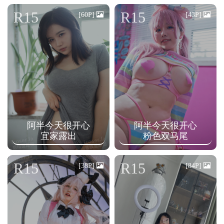
n
R15
R15
[60P]
[43P]
阿半今天很开心
阿半今天很开心
宜家露出
粉色双马尾
R15
R15
[38P]
[84P]