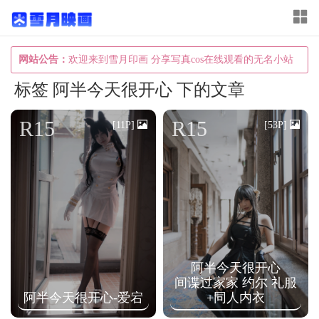
T
o
g
网站公告：
欢迎来到雪月印画 分享写真cos在线观看的无名小站
g
标签 阿半今天很开心 下的文章
l
e
R15
R15
[11P]
[53P]
n
a
v
i
g
a
阿半今天很开心
t
间谍过家家 约尔 礼服
i
阿半今天很开心-爱宕
+同人内衣
o