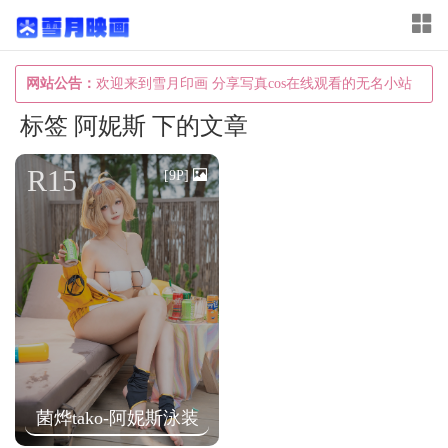
T
o
g
网站公告：
欢迎来到雪月印画 分享写真cos在线观看的无名小站
g
标签 阿妮斯 下的文章
l
e
R15
[9P]
n
a
v
i
g
a
t
i
菌烨tako-阿妮斯泳装
o