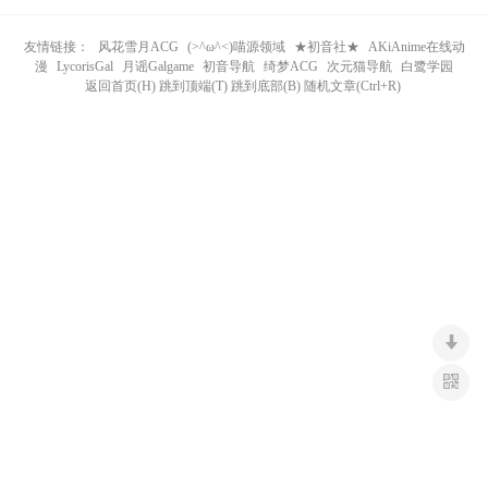
n
友情链接：
风花雪月ACG
(>^ω^<)喵源领域
★初音社★
AKiAnime在线动
漫
LycorisGal
月谣Galgame
初音导航
绮梦ACG
次元猫导航
白鹭学园
返回首页(H) 跳到顶端(T) 跳到底部(B) 随机文章(Ctrl+R)