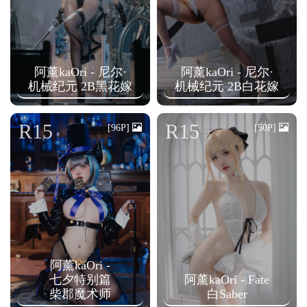
阿薰kaOri - 尼尔·
阿薰kaOri - 尼尔·
机械纪元 2B黑花嫁
机械纪元 2B白花嫁
R15
R15
[96P]
[50P]
阿薰kaOri -
七夕特别篇
阿薰kaOri - Fate
柴郡魔术师
白Saber