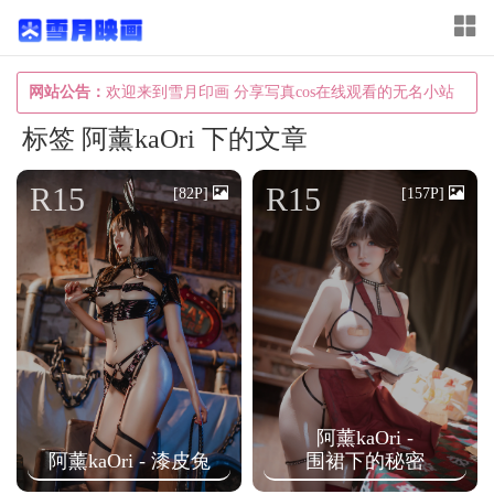
T
o
g
网站公告：
欢迎来到雪月印画 分享写真cos在线观看的无名小站
g
标签 阿薰kaOri 下的文章
l
e
R15
R15
[82P]
[157P]
n
a
v
i
g
a
t
阿薰kaOri -
i
阿薰kaOri - 漆皮兔
围裙下的秘密
o