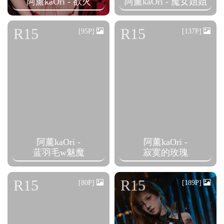
阿薰kaOri - 欲火
阿薰kaOri - 魔女姐姐
R15
R15
[95P]
[137P]
阿薰kaOri -
阿薰kaOri -
蓝羽毛w魅魔
寂寞的玫瑰
R15
R15
[80P]
[189P]