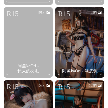
R15
R15
[91P]
[82P]
阿薰kaOri -
长大的羽毛
阿薰kaOri - 漆皮兔
R15
R15
[57P]
[133P]