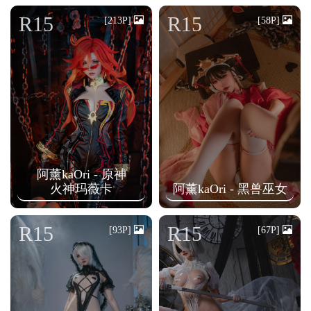
n
R15
R15
[213P]
[58P]
阿薰kaOri - 原神
火神玛薇卡
阿薰kaOri - 黑兽巫女
R15
R15
[93P]
[67P]