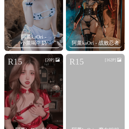
阿薰kaOri -
小薰喝牛奶
阿薰kaOri - 战败忍者
R15
R15
[20P]
[162P]