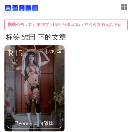
T
o
g
网站公告：
欢迎来到雪月印画 分享写真cos在线观看的无名小站
g
标签 雏田 下的文章
l
e
R15
[27P]
n
a
v
i
g
a
t
i
Byoru - 日向雏田
o