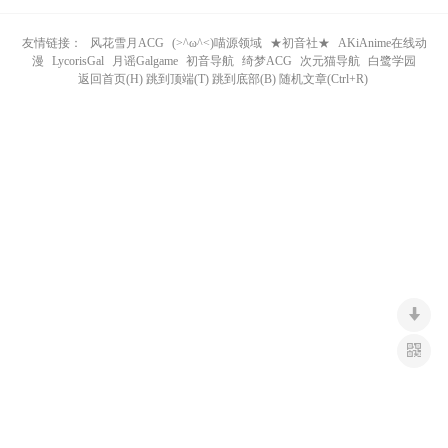
n
友情链接：
风花雪月ACG
(>^ω^<)喵源领域
★初音社★
AKiAnime在线动
漫
LycorisGal
月谣Galgame
初音导航
绮梦ACG
次元猫导航
白鹭学园
返回首页(H) 跳到顶端(T) 跳到底部(B) 随机文章(Ctrl+R)