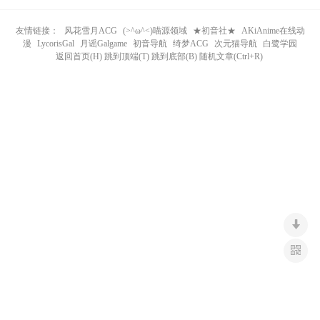
n
友情链接：
风花雪月ACG
(>^ω^<)喵源领域
★初音社★
AKiAnime在线动
漫
LycorisGal
月谣Galgame
初音导航
绮梦ACG
次元猫导航
白鹭学园
返回首页(H) 跳到顶端(T) 跳到底部(B) 随机文章(Ctrl+R)