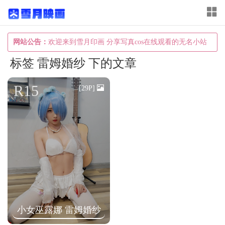
T
o
g
网站公告：
欢迎来到雪月印画 分享写真cos在线观看的无名小站
g
标签 雷姆婚纱 下的文章
l
e
R15
[29P]
n
a
v
i
g
a
t
i
小女巫露娜 雷姆婚纱
o