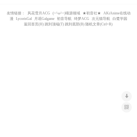
n
友情链接：
风花雪月ACG
(>^ω^<)喵源领域
★初音社★
AKiAnime在线动
漫
LycorisGal
月谣Galgame
初音导航
绮梦ACG
次元猫导航
白鹭学园
返回首页(H) 跳到顶端(T) 跳到底部(B) 随机文章(Ctrl+R)