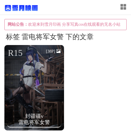
T
o
g
网站公告：
欢迎来到雪月印画 分享写真cos在线观看的无名小站
g
标签 雷电将军女警 下的文章
l
e
R15
[38P]
n
a
v
i
g
a
t
封疆疆v
i
雷电将军女警
o