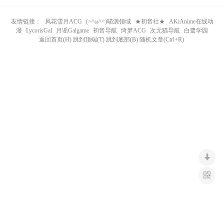
n
友情链接：
风花雪月ACG
(>^ω^<)喵源领域
★初音社★
AKiAnime在线动
漫
LycorisGal
月谣Galgame
初音导航
绮梦ACG
次元猫导航
白鹭学园
返回首页(H) 跳到顶端(T) 跳到底部(B) 随机文章(Ctrl+R)