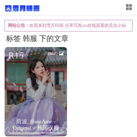
T
o
g
网站公告：
欢迎来到雪月印画 分享写真cos在线观看的无名小站
g
标签 韩服 下的文章
l
e
R15
[48P]
n
a
v
i
g
a
t
雨波_HaneAme -
i
Original – 韩国汉服
o