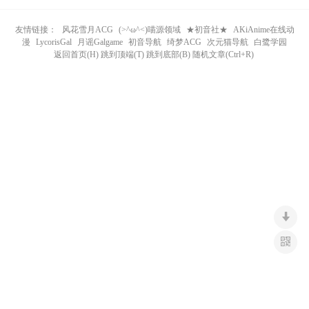
n
友情链接：
风花雪月ACG
(>^ω^<)喵源领域
★初音社★
AKiAnime在线动
漫
LycorisGal
月谣Galgame
初音导航
绮梦ACG
次元猫导航
白鹭学园
返回首页(H) 跳到顶端(T) 跳到底部(B) 随机文章(Ctrl+R)