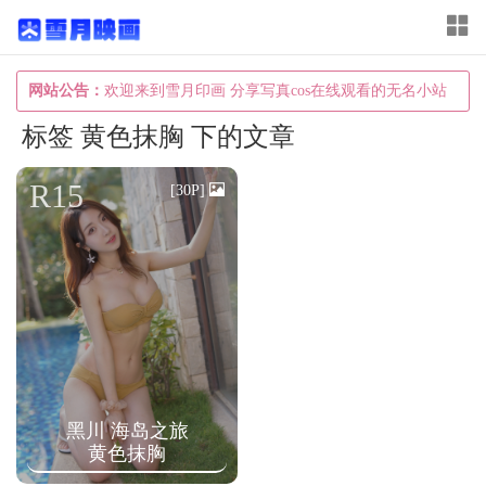
T
o
g
网站公告：
欢迎来到雪月印画 分享写真cos在线观看的无名小站
g
标签 黄色抹胸 下的文章
l
e
R15
[30P]
n
a
v
i
g
a
t
黑川 海岛之旅
i
黄色抹胸
o