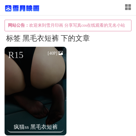
T
o
g
网站公告：
欢迎来到雪月印画 分享写真cos在线观看的无名小站
g
标签 黑毛衣短裤 下的文章
l
e
R15
[40P]
n
a
v
i
g
a
t
i
疯猫ss 黑毛衣短裤
o