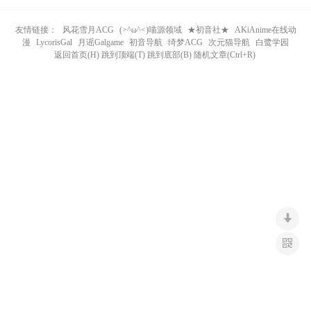
n
友情链接：
风花雪月ACG
(>^ω^<)喵源领域
★初音社★
AKiAnime在线动
漫
LycorisGal
月谣Galgame
初音导航
绮梦ACG
次元猫导航
白鹭学园
返回首页(H) 跳到顶端(T) 跳到底部(B) 随机文章(Ctrl+R)