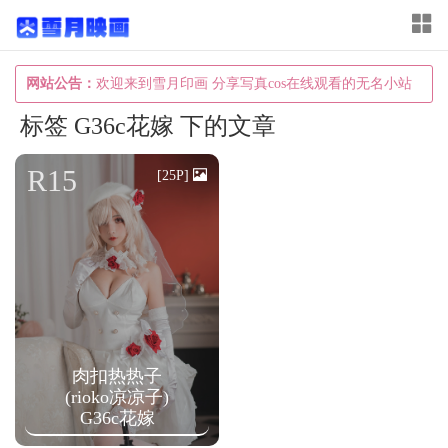
T
o
g
网站公告：
欢迎来到雪月印画 分享写真cos在线观看的无名小站
g
标签 G36c花嫁 下的文章
l
e
R15
[25P]
n
a
v
i
g
a
肉扣热热子
t
(rioko凉凉子)
i
G36c花嫁
o