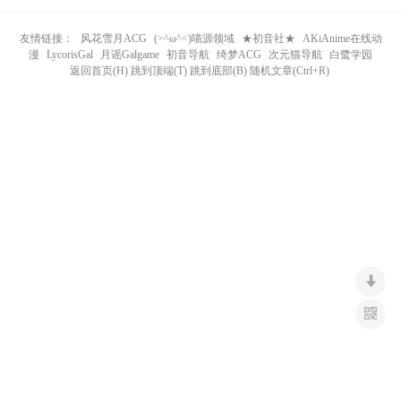
n
友情链接：
风花雪月ACG
(>^ω^<)喵源领域
★初音社★
AKiAnime在线动
漫
LycorisGal
月谣Galgame
初音导航
绮梦ACG
次元猫导航
白鹭学园
返回首页(H) 跳到顶端(T) 跳到底部(B) 随机文章(Ctrl+R)