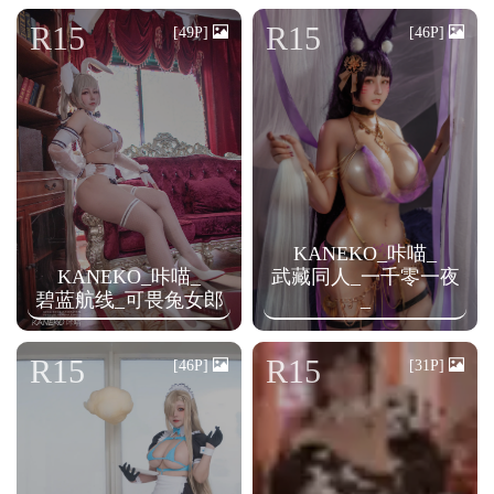
n
R15
R15
[49P]
[46P]
KANEKO_咔喵_
KANEKO_咔喵_
武藏同人_一千零一夜
碧蓝航线_可畏兔女郎
_
R15
R15
[46P]
[31P]