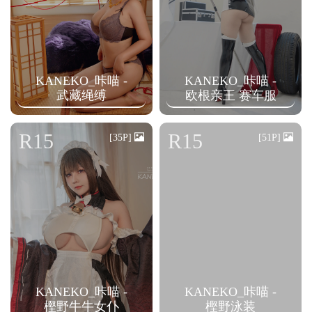
KANEKO_咔喵 -
KANEKO_咔喵 -
武藏绳缚
欧根亲王 赛车服
R15
R15
[35P]
[51P]
KANEKO_咔喵 -
KANEKO_咔喵 -
樫野牛牛女仆
樫野泳装