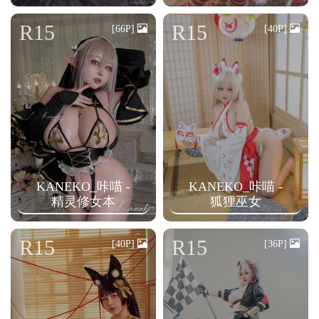
R15
R15
[66P]
[40P]
KANEKO_咔喵 -
KANEKO_咔喵 -
精灵修女本
狐狸巫女
R15
R15
[40P]
[36P]