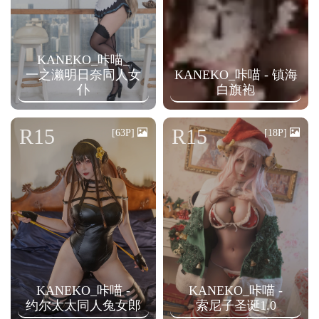
KANEKO_咔喵_
一之濑明日奈同人女
KANEKO_咔喵 - 镇海
仆
白旗袍
R15
R15
[63P]
[18P]
KANEKO_咔喵 -
KANEKO_咔喵 -
约尔太太同人兔女郎
索尼子圣诞1.0