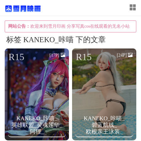
T
o
g
网站公告：
欢迎来到雪月印画 分享写真cos在线观看的无名小站
g
标签 KANEKO_咔喵 下的文章
l
e
R15
R15
[17P]
[24P]
n
a
v
i
g
a
KANEKO_咔喵_
KANEKO_咔喵_
t
英雄联盟_灵魂莲华_
碧蓝航线_
i
阿狸_
欧根亲王泳装_
o