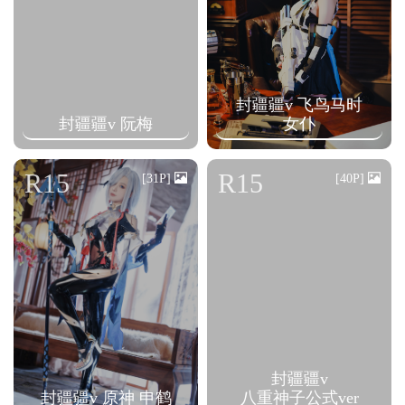
封疆疆v 飞鸟马时
封疆疆v 阮梅
女仆
R15
R15
[31P]
[40P]
封疆疆v
封疆疆v 原神 申鹤
八重神子公式ver