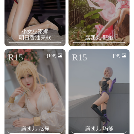
小女巫露娜
明日香油亮款
腐团儿 甄姬
R15
R15
[10P]
[9P]
腐团儿 尼禄
腐团儿 玛修