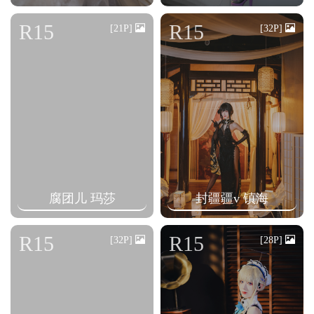
R15
R15
[21P]
[32P]
腐团儿 玛莎
封疆疆v 镇海
R15
R15
[32P]
[28P]