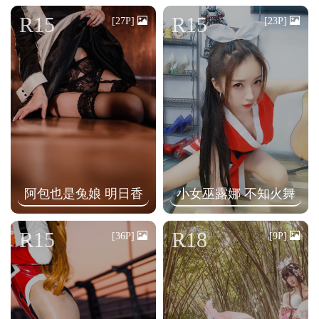
n
R15
R15
[27P]
[23P]
阿包也是兔娘 明日香
小女巫露娜 不知火舞
R15
R18
[36P]
[9P]