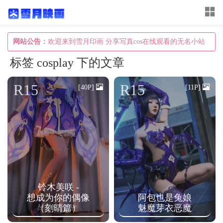
T
o
g
网站公告：
欢迎来到雪月印画 分享写真cos在线观看的无名小站
g
标签 cosplay 下的文章
l
e
R15
R15
[40P]
[11P]
n
a
v
i
g
a
铃木美咲 -
t
想成为你的偶像
阿包也是兔娘
i
（刻晴篇）
魅魔芽衣恶魔
o