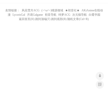
n
友情链接：
风花雪月ACG
(>^ω^<)喵源领域
★初音社★
AKiAnime在线动
漫
LycorisGal
月谣Galgame
初音导航
绮梦ACG
次元猫导航
白鹭学园
返回首页(H) 跳到顶端(T) 跳到底部(B) 随机文章(Ctrl+R)