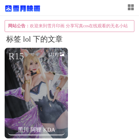
T
o
g
网站公告：
欢迎来到雪月印画 分享写真cos在线观看的无名小站
g
标签 lol 下的文章
l
e
R15
[21P]
n
a
v
i
g
a
t
i
黑川 阿狸 KDA
o