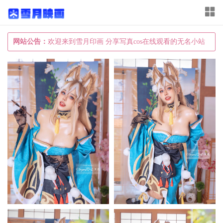
T
o
g
网站公告：
欢迎来到雪月印画 分享写真cos在线观看的无名小站
g
l
e
n
a
v
i
g
a
t
i
o